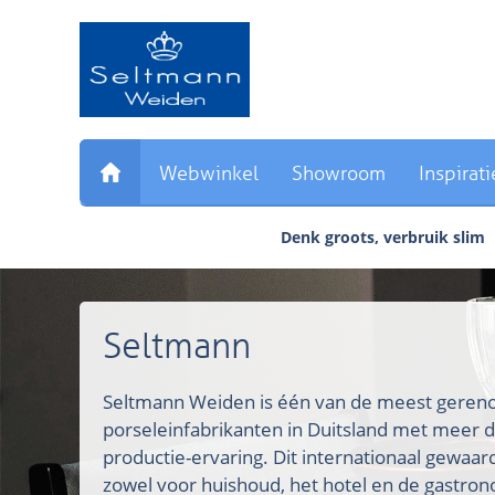
Sla
links
over
Direct
naar
de
inhoud
Webwinkel
Showroom
Inspirati
Direct
naar
Denk groots, verbruik slim
het
hoofdmenu
Seltmann
Seltmann Weiden is één van de meest ger
porseleinfabrikanten in Duitsland met meer d
productie-ervaring. Dit internationaal gewaa
zowel voor huishoud, het hotel en de gastron