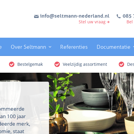
info@seltmann-nederland.nl
085 
Stel uw vraag
Bel
e
Over Seltmann
Referenties
Documentatie
Bestelgemak
Veelzijdig assortiment
Des
enommeerde
an 100 jaar
rdeerde merk,
omie, staat