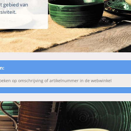
et gebied van
iviteit.
n: