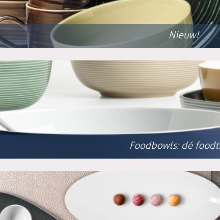
Nieuw!
Foodbowls: dé foodt