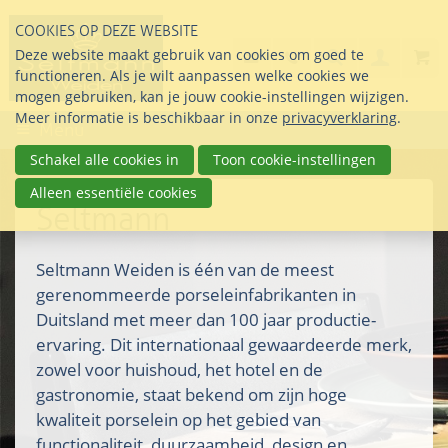
Sla
COOKIES OP DEZE WEBSITE
links
Search
info@seltmann-nederla
085 76 07 000
Deze website maakt gebruik van cookies om goed te
Inlogg
over
Stel uw vraag
functioneren. Als je wilt aanpassen welke cookies we
Direct
mogen gebruiken, kan je jouw cookie-instellingen wijzigen.
naar
Meer informatie is beschikbaar in onze
privacyverklaring
.
Menu
de
inhoud
Schakel alle cookies in
Toon cookie-instellingen
Direct
Alleen essentiële cookies
naar
Seltmann
het
hoofdmenu
Seltmann Weiden is één van de meest
gerenommeerde porseleinfabrikanten in
Duitsland met meer dan 100 jaar productie-
ervaring. Dit internationaal gewaardeerde merk,
zowel voor huishoud, het hotel en de
gastronomie, staat bekend om zijn hoge
kwaliteit porselein op het gebied van
functionaliteit, duurzaamheid, design en