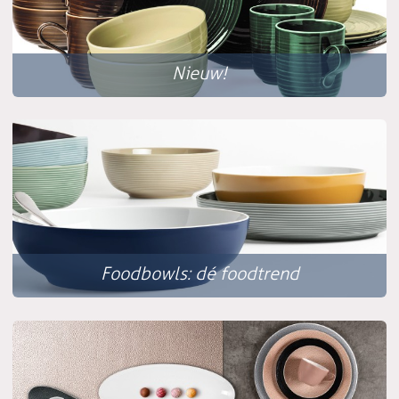
Nieuw!
Foodbowls: dé foodtrend