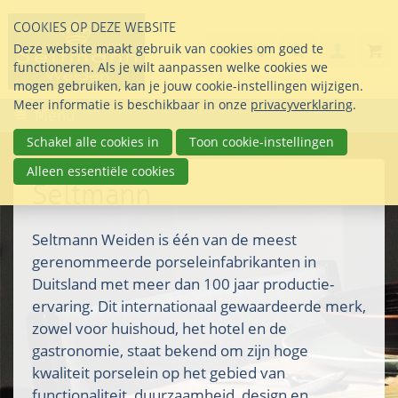
Sla
COOKIES OP DEZE WEBSITE
links
Search
info@seltmann-nederla
085 76 07 000
Deze website maakt gebruik van cookies om goed te
Inlogg
over
Stel uw vraag
functioneren. Als je wilt aanpassen welke cookies we
Direct
mogen gebruiken, kan je jouw cookie-instellingen wijzigen.
naar
Meer informatie is beschikbaar in onze
privacyverklaring
.
Menu
de
inhoud
Schakel alle cookies in
Toon cookie-instellingen
Direct
Alleen essentiële cookies
naar
Seltmann
het
hoofdmenu
Seltmann Weiden is één van de meest
gerenommeerde porseleinfabrikanten in
Duitsland met meer dan 100 jaar productie-
ervaring. Dit internationaal gewaardeerde merk,
zowel voor huishoud, het hotel en de
gastronomie, staat bekend om zijn hoge
kwaliteit porselein op het gebied van
functionaliteit, duurzaamheid, design en