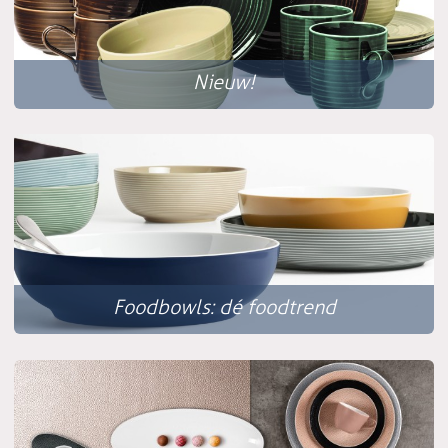
Nieuw!
Foodbowls: dé foodtrend