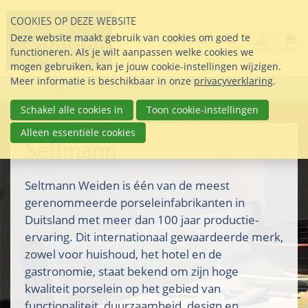
Sla
COOKIES OP DEZE WEBSITE
links
Search
info@seltmann-nederla
085 76 07 000
Deze website maakt gebruik van cookies om goed te
Inlogg
over
Stel uw vraag
functioneren. Als je wilt aanpassen welke cookies we
Direct
mogen gebruiken, kan je jouw cookie-instellingen wijzigen.
naar
Meer informatie is beschikbaar in onze
privacyverklaring
.
Menu
de
inhoud
Schakel alle cookies in
Toon cookie-instellingen
Direct
Alleen essentiële cookies
naar
Seltmann
het
hoofdmenu
Seltmann Weiden is één van de meest
gerenommeerde porseleinfabrikanten in
Duitsland met meer dan 100 jaar productie-
ervaring. Dit internationaal gewaardeerde merk,
zowel voor huishoud, het hotel en de
gastronomie, staat bekend om zijn hoge
kwaliteit porselein op het gebied van
functionaliteit, duurzaamheid, design en