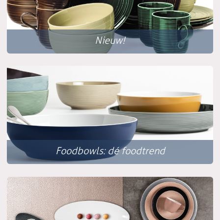
Nieuw!
Foodbowls: dé foodtrend