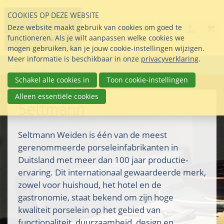
Sla
COOKIES OP DEZE WEBSITE
links
Search
info@seltmann-nederla
085 76 07 000
Deze website maakt gebruik van cookies om goed te
Inlogg
over
Stel uw vraag
functioneren. Als je wilt aanpassen welke cookies we
Direct
mogen gebruiken, kan je jouw cookie-instellingen wijzigen.
naar
Meer informatie is beschikbaar in onze
privacyverklaring
.
Menu
de
inhoud
Schakel alle cookies in
Toon cookie-instellingen
Direct
Alleen essentiële cookies
naar
Seltmann
het
hoofdmenu
Seltmann Weiden is één van de meest
gerenommeerde porseleinfabrikanten in
Duitsland met meer dan 100 jaar productie-
ervaring. Dit internationaal gewaardeerde merk,
zowel voor huishoud, het hotel en de
gastronomie, staat bekend om zijn hoge
kwaliteit porselein op het gebied van
functionaliteit, duurzaamheid, design en