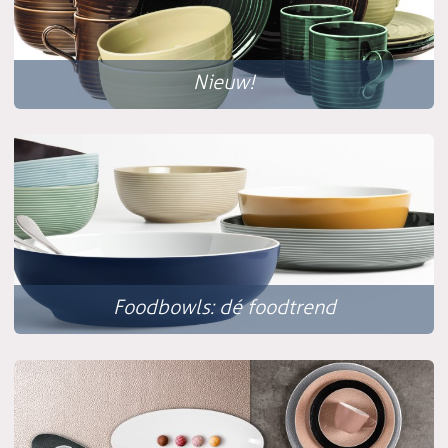
Nieuw!
Foodbowls: dé foodtrend