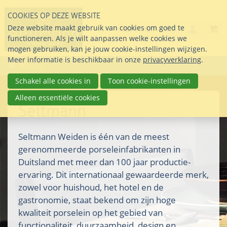
Sla
COOKIES OP DEZE WEBSITE
links
Search
info@seltmann-nederla
085 76 07 000
Deze website maakt gebruik van cookies om goed te
Inlogg
over
Stel uw vraag
functioneren. Als je wilt aanpassen welke cookies we
Direct
mogen gebruiken, kan je jouw cookie-instellingen wijzigen.
naar
Meer informatie is beschikbaar in onze
privacyverklaring
.
Menu
de
inhoud
Schakel alle cookies in
Toon cookie-instellingen
Direct
Alleen essentiële cookies
naar
Seltmann
het
hoofdmenu
Seltmann Weiden is één van de meest
gerenommeerde porseleinfabrikanten in
Duitsland met meer dan 100 jaar productie-
ervaring. Dit internationaal gewaardeerde merk,
zowel voor huishoud, het hotel en de
gastronomie, staat bekend om zijn hoge
kwaliteit porselein op het gebied van
functionaliteit, duurzaamheid, design en