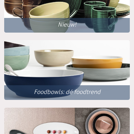
Nieuw!
Foodbowls: dé foodtrend