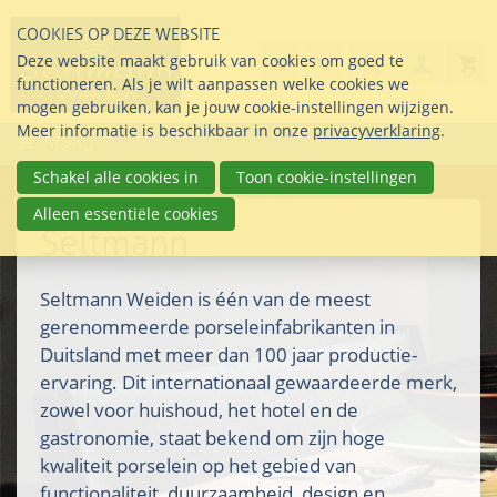
Sla
COOKIES OP DEZE WEBSITE
links
Search
info@seltmann-nederla
085 76 07 000
Deze website maakt gebruik van cookies om goed te
Inlogg
over
Stel uw vraag
functioneren. Als je wilt aanpassen welke cookies we
Direct
mogen gebruiken, kan je jouw cookie-instellingen wijzigen.
naar
Meer informatie is beschikbaar in onze
privacyverklaring
.
Menu
de
inhoud
Schakel alle cookies in
Toon cookie-instellingen
Direct
Alleen essentiële cookies
naar
Seltmann
het
hoofdmenu
Seltmann Weiden is één van de meest
gerenommeerde porseleinfabrikanten in
Duitsland met meer dan 100 jaar productie-
ervaring. Dit internationaal gewaardeerde merk,
zowel voor huishoud, het hotel en de
gastronomie, staat bekend om zijn hoge
kwaliteit porselein op het gebied van
functionaliteit, duurzaamheid, design en