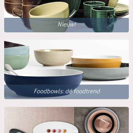
Nieuw!
Foodbowls: dé foodtrend