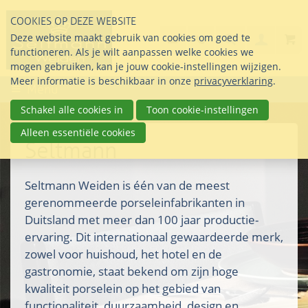
Sla
COOKIES OP DEZE WEBSITE
links
Search
info@seltmann-nederla
085 76 07 000
Deze website maakt gebruik van cookies om goed te
Inlogg
over
Stel uw vraag
functioneren. Als je wilt aanpassen welke cookies we
Direct
mogen gebruiken, kan je jouw cookie-instellingen wijzigen.
naar
Meer informatie is beschikbaar in onze
privacyverklaring
.
Menu
de
inhoud
Schakel alle cookies in
Toon cookie-instellingen
Direct
Alleen essentiële cookies
naar
Seltmann
het
hoofdmenu
Seltmann Weiden is één van de meest
gerenommeerde porseleinfabrikanten in
Duitsland met meer dan 100 jaar productie-
ervaring. Dit internationaal gewaardeerde merk,
zowel voor huishoud, het hotel en de
gastronomie, staat bekend om zijn hoge
kwaliteit porselein op het gebied van
functionaliteit, duurzaamheid, design en