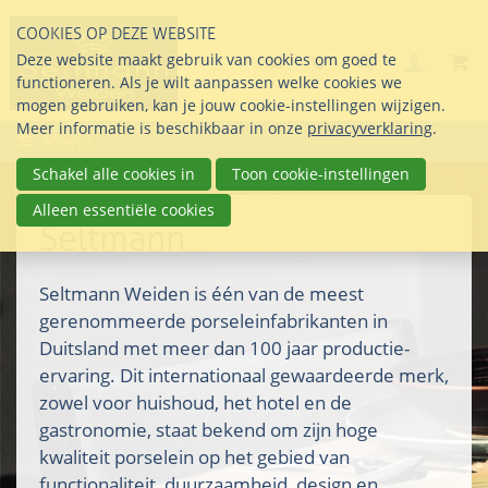
Sla
COOKIES OP DEZE WEBSITE
links
Search
info@seltmann-nederla
085 76 07 000
Deze website maakt gebruik van cookies om goed te
Inlogg
over
Stel uw vraag
functioneren. Als je wilt aanpassen welke cookies we
Direct
mogen gebruiken, kan je jouw cookie-instellingen wijzigen.
naar
Meer informatie is beschikbaar in onze
privacyverklaring
.
Menu
de
inhoud
Schakel alle cookies in
Toon cookie-instellingen
Direct
Alleen essentiële cookies
naar
Seltmann
het
hoofdmenu
Seltmann Weiden is één van de meest
gerenommeerde porseleinfabrikanten in
Duitsland met meer dan 100 jaar productie-
ervaring. Dit internationaal gewaardeerde merk,
zowel voor huishoud, het hotel en de
gastronomie, staat bekend om zijn hoge
kwaliteit porselein op het gebied van
functionaliteit, duurzaamheid, design en