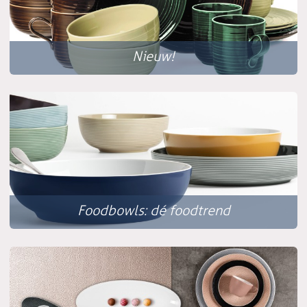
Nieuw!
Foodbowls: dé foodtrend