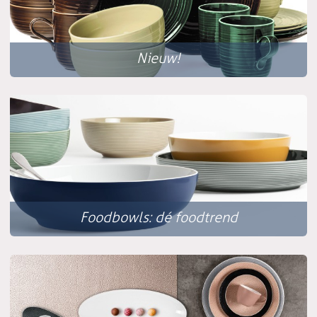
Nieuw!
Foodbowls: dé foodtrend