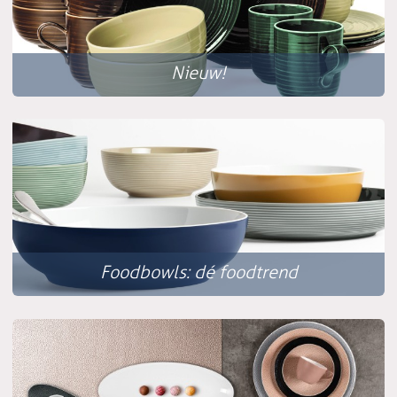
Nieuw!
Foodbowls: dé foodtrend