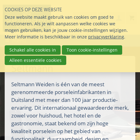
Sla
COOKIES OP DEZE WEBSITE
links
Search
info@seltmann-nederla
085 76 07 000
Deze website maakt gebruik van cookies om goed te
Inlogg
over
Stel uw vraag
functioneren. Als je wilt aanpassen welke cookies we
Direct
mogen gebruiken, kan je jouw cookie-instellingen wijzigen.
naar
Meer informatie is beschikbaar in onze
privacyverklaring
.
Menu
de
inhoud
Schakel alle cookies in
Toon cookie-instellingen
Direct
Alleen essentiële cookies
naar
Seltmann
het
hoofdmenu
Seltmann Weiden is één van de meest
gerenommeerde porseleinfabrikanten in
Duitsland met meer dan 100 jaar productie-
ervaring. Dit internationaal gewaardeerde merk,
zowel voor huishoud, het hotel en de
gastronomie, staat bekend om zijn hoge
kwaliteit porselein op het gebied van
functionaliteit, duurzaamheid, design en