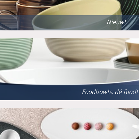
Nieuw!
Foodbowls: dé foodt