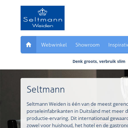
Sla
links
over
Direct
naar
de
inhoud
Webwinkel
Showroom
Inspirati
Direct
naar
Denk groots, verbruik slim
het
hoofdmenu
Seltmann
Seltmann Weiden is één van de meest ger
porseleinfabrikanten in Duitsland met meer d
productie-ervaring. Dit internationaal gewaa
zowel voor huishoud, het hotel en de gastron