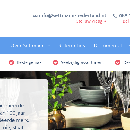
info@seltmann-nederland.nl
085 
Stel uw vraag
Bel
e
Over Seltmann
Referenties
Documentatie
Bestelgemak
Veelzijdig assortiment
Des
enommeerde
an 100 jaar
rdeerde merk,
omie, staat