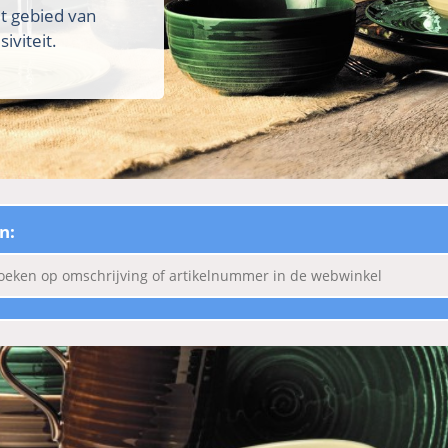
et gebied van
iviteit.
n: