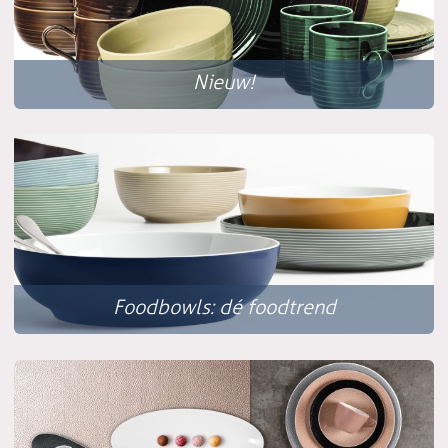
Nieuw!
Foodbowls: dé foodtrend