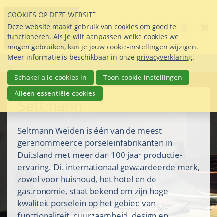
Sla
COOKIES OP DEZE WEBSITE
links
Search
info@seltmann-nederla
085 76 07 000
Deze website maakt gebruik van cookies om goed te
Inlogg
over
Stel uw vraag
functioneren. Als je wilt aanpassen welke cookies we
Direct
mogen gebruiken, kan je jouw cookie-instellingen wijzigen.
naar
Meer informatie is beschikbaar in onze
privacyverklaring
.
Menu
de
inhoud
Schakel alle cookies in
Toon cookie-instellingen
Direct
Alleen essentiële cookies
naar
Seltmann
het
hoofdmenu
Seltmann Weiden is één van de meest
gerenommeerde porseleinfabrikanten in
Duitsland met meer dan 100 jaar productie-
ervaring. Dit internationaal gewaardeerde merk,
zowel voor huishoud, het hotel en de
gastronomie, staat bekend om zijn hoge
kwaliteit porselein op het gebied van
functionaliteit, duurzaamheid, design en