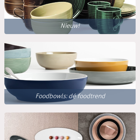
Nieuw!
Foodbowls: dé foodtrend