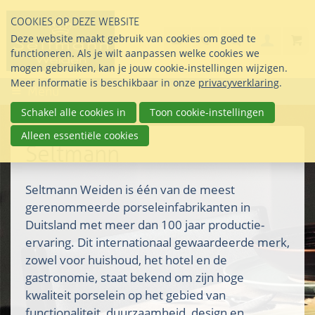
Sla
COOKIES OP DEZE WEBSITE
links
Search
info@seltmann-nederla
085 76 07 000
Deze website maakt gebruik van cookies om goed te
Inlogg
over
Stel uw vraag
functioneren. Als je wilt aanpassen welke cookies we
Direct
mogen gebruiken, kan je jouw cookie-instellingen wijzigen.
naar
Meer informatie is beschikbaar in onze
privacyverklaring
.
Menu
de
inhoud
Schakel alle cookies in
Toon cookie-instellingen
Direct
Alleen essentiële cookies
naar
Seltmann
het
hoofdmenu
Seltmann Weiden is één van de meest
gerenommeerde porseleinfabrikanten in
Duitsland met meer dan 100 jaar productie-
ervaring. Dit internationaal gewaardeerde merk,
zowel voor huishoud, het hotel en de
gastronomie, staat bekend om zijn hoge
kwaliteit porselein op het gebied van
functionaliteit, duurzaamheid, design en