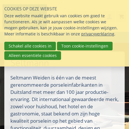
Sla
COOKIES OP DEZE WEBSITE
links
Search
info@seltmann-nederla
085 76 07 000
Deze website maakt gebruik van cookies om goed te
Inlogg
over
Stel uw vraag
functioneren. Als je wilt aanpassen welke cookies we
Direct
mogen gebruiken, kan je jouw cookie-instellingen wijzigen.
naar
Meer informatie is beschikbaar in onze
privacyverklaring
.
Menu
de
inhoud
Schakel alle cookies in
Toon cookie-instellingen
Direct
Alleen essentiële cookies
naar
Seltmann
het
hoofdmenu
Seltmann Weiden is één van de meest
gerenommeerde porseleinfabrikanten in
Duitsland met meer dan 100 jaar productie-
ervaring. Dit internationaal gewaardeerde merk,
zowel voor huishoud, het hotel en de
gastronomie, staat bekend om zijn hoge
kwaliteit porselein op het gebied van
functionaliteit, duurzaamheid, design en