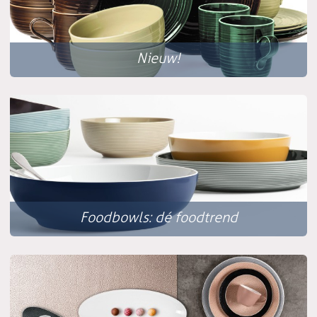
Nieuw!
Foodbowls: dé foodtrend