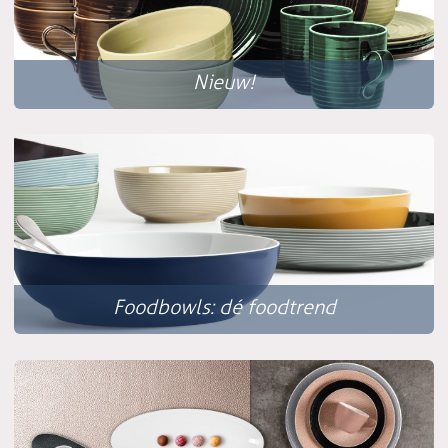
Nieuw!
Foodbowls: dé foodtrend