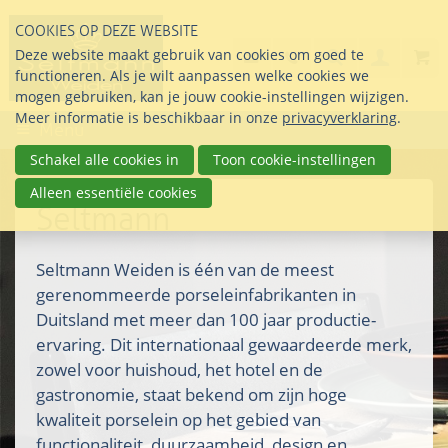
Sla
COOKIES OP DEZE WEBSITE
links
Search
info@seltmann-nederla
085 76 07 000
Deze website maakt gebruik van cookies om goed te
Inlogg
over
Stel uw vraag
functioneren. Als je wilt aanpassen welke cookies we
Direct
mogen gebruiken, kan je jouw cookie-instellingen wijzigen.
naar
Meer informatie is beschikbaar in onze
privacyverklaring
.
Menu
de
inhoud
Schakel alle cookies in
Toon cookie-instellingen
Direct
Alleen essentiële cookies
naar
Seltmann
het
hoofdmenu
Seltmann Weiden is één van de meest
gerenommeerde porseleinfabrikanten in
Duitsland met meer dan 100 jaar productie-
ervaring. Dit internationaal gewaardeerde merk,
zowel voor huishoud, het hotel en de
gastronomie, staat bekend om zijn hoge
kwaliteit porselein op het gebied van
functionaliteit, duurzaamheid, design en