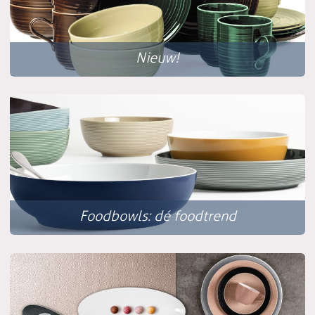
Nieuw!
Foodbowls: dé foodtrend