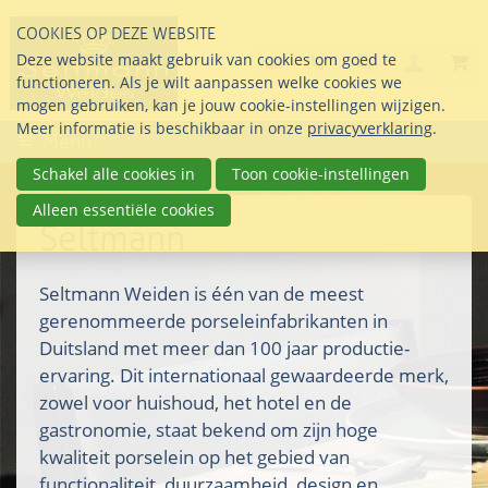
Sla
COOKIES OP DEZE WEBSITE
links
Search
info@seltmann-nederla
085 76 07 000
Deze website maakt gebruik van cookies om goed te
Inlogg
over
Stel uw vraag
functioneren. Als je wilt aanpassen welke cookies we
Direct
mogen gebruiken, kan je jouw cookie-instellingen wijzigen.
naar
Meer informatie is beschikbaar in onze
privacyverklaring
.
Menu
de
inhoud
Schakel alle cookies in
Toon cookie-instellingen
Direct
Alleen essentiële cookies
naar
Seltmann
het
hoofdmenu
Seltmann Weiden is één van de meest
gerenommeerde porseleinfabrikanten in
Duitsland met meer dan 100 jaar productie-
ervaring. Dit internationaal gewaardeerde merk,
zowel voor huishoud, het hotel en de
gastronomie, staat bekend om zijn hoge
kwaliteit porselein op het gebied van
functionaliteit, duurzaamheid, design en