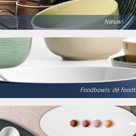
Nieuw!
Foodbowls: dé foodt