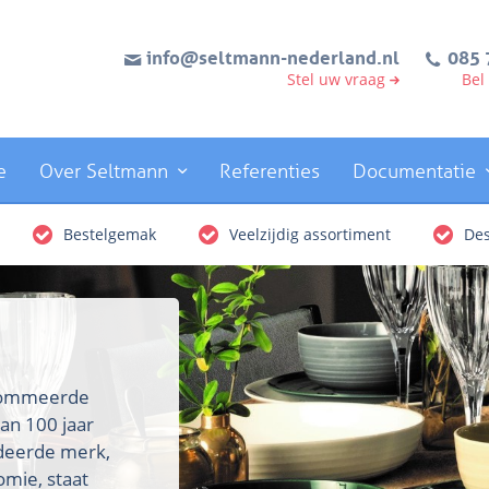
info@seltmann-nederland.nl
085 
Stel uw vraag
Bel
e
Over Seltmann
Referenties
Documentatie
Bestelgemak
Veelzijdig assortiment
Des
enommeerde
an 100 jaar
rdeerde merk,
omie, staat