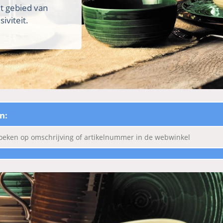
et gebied van
iviteit.
n: