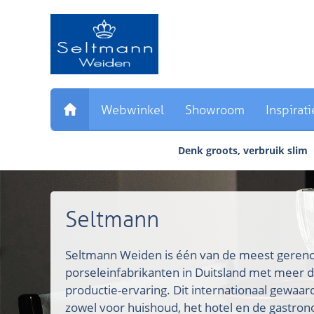
Sla
links
over
Direct
naar
de
inhoud
Webwinkel
Showroom
Inspirati
Direct
naar
Denk groots, verbruik slim
het
hoofdmenu
Seltmann
Seltmann Weiden is één van de meest ger
porseleinfabrikanten in Duitsland met meer d
productie-ervaring. Dit internationaal gewaa
zowel voor huishoud, het hotel en de gastron