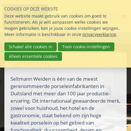
Sla
COOKIES OP DEZE WEBSITE
links
Search
info@seltmann-nederla
085 76 07 000
Deze website maakt gebruik van cookies om goed te
Inlogg
over
Stel uw vraag
functioneren. Als je wilt aanpassen welke cookies we
Direct
mogen gebruiken, kan je jouw cookie-instellingen wijzigen.
naar
Meer informatie is beschikbaar in onze
privacyverklaring
.
Menu
de
inhoud
Schakel alle cookies in
Toon cookie-instellingen
Direct
Alleen essentiële cookies
naar
Seltmann
het
hoofdmenu
Seltmann Weiden is één van de meest
gerenommeerde porseleinfabrikanten in
Duitsland met meer dan 100 jaar productie-
ervaring. Dit internationaal gewaardeerde merk,
zowel voor huishoud, het hotel en de
gastronomie, staat bekend om zijn hoge
kwaliteit porselein op het gebied van
functionaliteit, duurzaamheid, design en