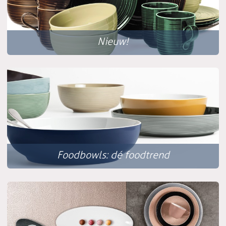
Nieuw!
Foodbowls: dé foodtrend