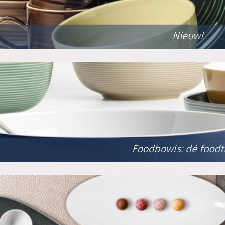
Nieuw!
Foodbowls: dé foodt