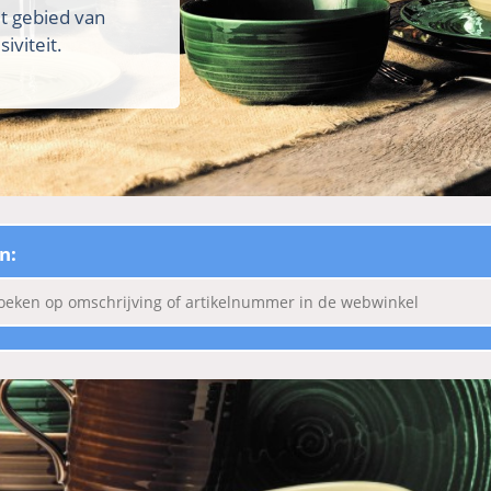
et gebied van
iviteit.
n: