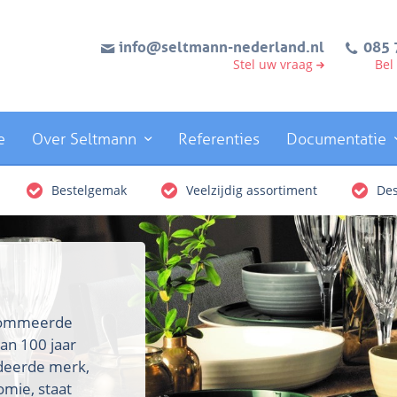
info@seltmann-nederland.nl
085 
Stel uw vraag
Bel
e
Over Seltmann
Referenties
Documentatie
Bestelgemak
Veelzijdig assortiment
Des
enommeerde
an 100 jaar
rdeerde merk,
omie, staat