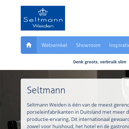
Sla
links
over
Direct
naar
de
inhoud
Webwinkel
Showroom
Inspirati
Direct
naar
Denk groots, verbruik slim
het
hoofdmenu
Seltmann
Seltmann Weiden is één van de meest ger
porseleinfabrikanten in Duitsland met meer d
productie-ervaring. Dit internationaal gewaa
zowel voor huishoud, het hotel en de gastron