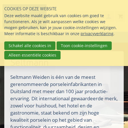
Sla
COOKIES OP DEZE WEBSITE
links
Search
info@seltmann-nederla
085 76 07 000
Deze website maakt gebruik van cookies om goed te
Inlogg
over
Stel uw vraag
functioneren. Als je wilt aanpassen welke cookies we
Direct
mogen gebruiken, kan je jouw cookie-instellingen wijzigen.
naar
Meer informatie is beschikbaar in onze
privacyverklaring
.
Menu
de
inhoud
Schakel alle cookies in
Toon cookie-instellingen
Direct
Alleen essentiële cookies
naar
Seltmann
het
hoofdmenu
Seltmann Weiden is één van de meest
gerenommeerde porseleinfabrikanten in
Duitsland met meer dan 100 jaar productie-
ervaring. Dit internationaal gewaardeerde merk,
zowel voor huishoud, het hotel en de
gastronomie, staat bekend om zijn hoge
kwaliteit porselein op het gebied van
functionaliteit, duurzaamheid, design en