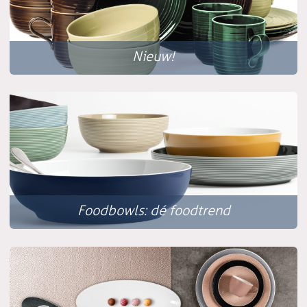
Nieuw!
Foodbowls: dé foodtrend