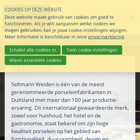
Sla
COOKIES OP DEZE WEBSITE
links
Search
info@seltmann-nederla
085 76 07 000
Deze website maakt gebruik van cookies om goed te
Inlogg
over
Stel uw vraag
functioneren. Als je wilt aanpassen welke cookies we
Direct
mogen gebruiken, kan je jouw cookie-instellingen wijzigen.
naar
Meer informatie is beschikbaar in onze
privacyverklaring
.
Menu
de
inhoud
Schakel alle cookies in
Toon cookie-instellingen
Direct
Alleen essentiële cookies
naar
Seltmann
het
hoofdmenu
Seltmann Weiden is één van de meest
gerenommeerde porseleinfabrikanten in
Duitsland met meer dan 100 jaar productie-
ervaring. Dit internationaal gewaardeerde merk,
zowel voor huishoud, het hotel en de
gastronomie, staat bekend om zijn hoge
kwaliteit porselein op het gebied van
functionaliteit, duurzaamheid, design en