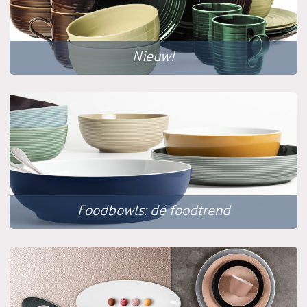
Nieuw!
Foodbowls: dé foodtrend