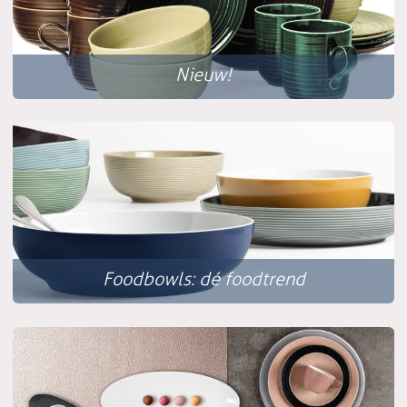
Nieuw!
Foodbowls: dé foodtrend