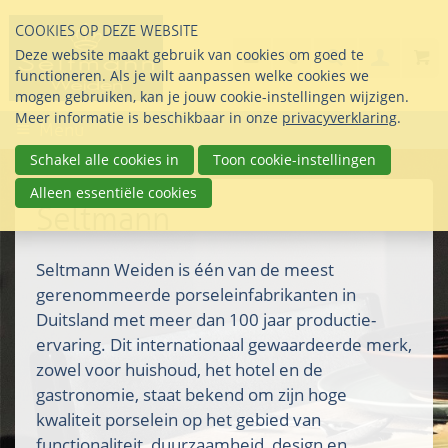
Sla
COOKIES OP DEZE WEBSITE
links
Search
info@seltmann-nederla
085 76 07 000
Deze website maakt gebruik van cookies om goed te
Inlogg
over
Stel uw vraag
functioneren. Als je wilt aanpassen welke cookies we
Direct
mogen gebruiken, kan je jouw cookie-instellingen wijzigen.
naar
Meer informatie is beschikbaar in onze
privacyverklaring
.
Menu
de
inhoud
Schakel alle cookies in
Toon cookie-instellingen
Direct
Alleen essentiële cookies
naar
Seltmann
het
hoofdmenu
Seltmann Weiden is één van de meest
gerenommeerde porseleinfabrikanten in
Duitsland met meer dan 100 jaar productie-
ervaring. Dit internationaal gewaardeerde merk,
zowel voor huishoud, het hotel en de
gastronomie, staat bekend om zijn hoge
kwaliteit porselein op het gebied van
functionaliteit, duurzaamheid, design en