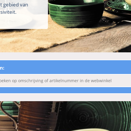
et gebied van
iviteit.
n: