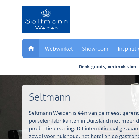
Sla
links
over
Direct
naar
de
inhoud
Webwinkel
Showroom
Inspirati
Direct
naar
Denk groots, verbruik slim
het
hoofdmenu
Seltmann
Seltmann Weiden is één van de meest ger
porseleinfabrikanten in Duitsland met meer d
productie-ervaring. Dit internationaal gewaa
zowel voor huishoud, het hotel en de gastron