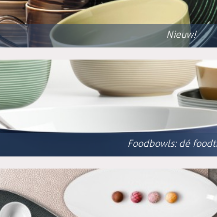
Nieuw!
Foodbowls: dé foodt