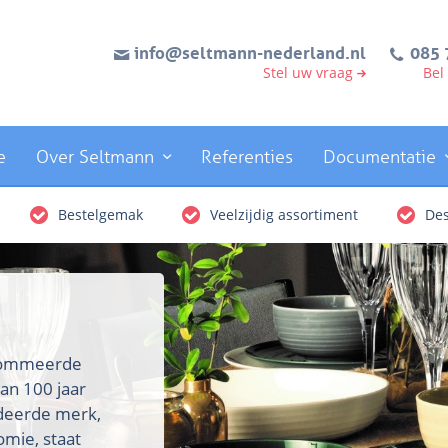
info@seltmann-nederland.nl
085 
Stel uw vraag
Bel
e
Over Seltmann
Referenties
Documentatie
Bestelgemak
Veelzijdig assortiment
Des
enommeerde
an 100 jaar
rdeerde merk,
omie, staat