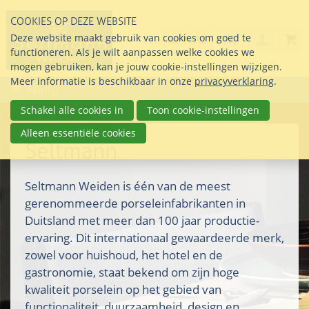
Sla
COOKIES OP DEZE WEBSITE
links
Search
info@seltmann-nederla
085 76 07 000
Deze website maakt gebruik van cookies om goed te
Inlogg
over
Stel uw vraag
functioneren. Als je wilt aanpassen welke cookies we
Direct
mogen gebruiken, kan je jouw cookie-instellingen wijzigen.
naar
Meer informatie is beschikbaar in onze
privacyverklaring
.
Menu
de
inhoud
Schakel alle cookies in
Toon cookie-instellingen
Direct
Alleen essentiële cookies
naar
Seltmann
het
hoofdmenu
Seltmann Weiden is één van de meest
gerenommeerde porseleinfabrikanten in
Duitsland met meer dan 100 jaar productie-
ervaring. Dit internationaal gewaardeerde merk,
zowel voor huishoud, het hotel en de
gastronomie, staat bekend om zijn hoge
kwaliteit porselein op het gebied van
functionaliteit, duurzaamheid, design en