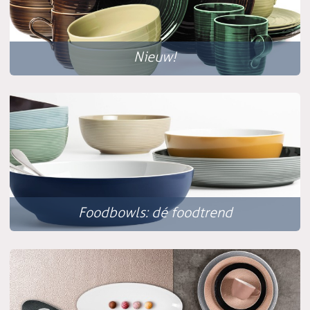
Nieuw!
Foodbowls: dé foodtrend