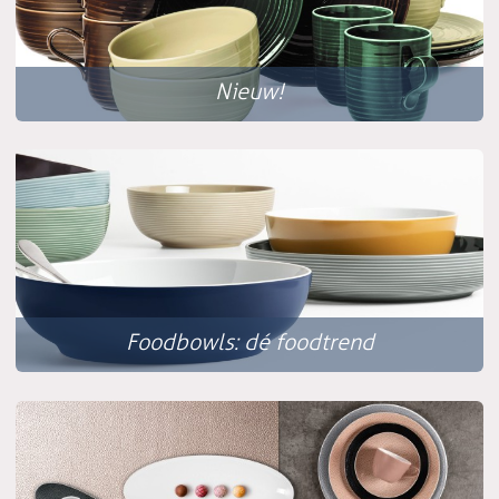
Nieuw!
Foodbowls: dé foodtrend