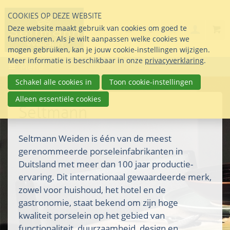
Sla
COOKIES OP DEZE WEBSITE
links
Search
info@seltmann-nederla
085 76 07 000
Deze website maakt gebruik van cookies om goed te
Inlogg
over
Stel uw vraag
functioneren. Als je wilt aanpassen welke cookies we
Direct
mogen gebruiken, kan je jouw cookie-instellingen wijzigen.
naar
Meer informatie is beschikbaar in onze
privacyverklaring
.
Menu
de
inhoud
Schakel alle cookies in
Toon cookie-instellingen
Direct
Alleen essentiële cookies
naar
Seltmann
het
hoofdmenu
Seltmann Weiden is één van de meest
gerenommeerde porseleinfabrikanten in
Duitsland met meer dan 100 jaar productie-
ervaring. Dit internationaal gewaardeerde merk,
zowel voor huishoud, het hotel en de
gastronomie, staat bekend om zijn hoge
kwaliteit porselein op het gebied van
functionaliteit, duurzaamheid, design en