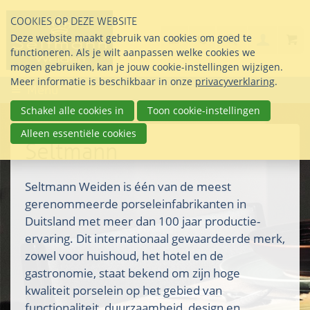
Sla
COOKIES OP DEZE WEBSITE
links
Search
info@seltmann-nederla
085 76 07 000
Deze website maakt gebruik van cookies om goed te
Inlogg
over
Stel uw vraag
functioneren. Als je wilt aanpassen welke cookies we
Direct
mogen gebruiken, kan je jouw cookie-instellingen wijzigen.
naar
Meer informatie is beschikbaar in onze
privacyverklaring
.
Menu
de
inhoud
Schakel alle cookies in
Toon cookie-instellingen
Direct
Alleen essentiële cookies
naar
Seltmann
het
hoofdmenu
Seltmann Weiden is één van de meest
gerenommeerde porseleinfabrikanten in
Duitsland met meer dan 100 jaar productie-
ervaring. Dit internationaal gewaardeerde merk,
zowel voor huishoud, het hotel en de
gastronomie, staat bekend om zijn hoge
kwaliteit porselein op het gebied van
functionaliteit, duurzaamheid, design en