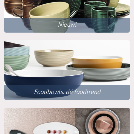
Nieuw!
Foodbowls: dé foodtrend