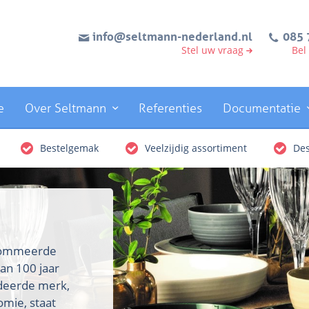
info@seltmann-nederland.nl
085 
Stel uw vraag
Bel
e
Over Seltmann
Referenties
Documentatie
Bestelgemak
Veelzijdig assortiment
Des
enommeerde
an 100 jaar
rdeerde merk,
omie, staat