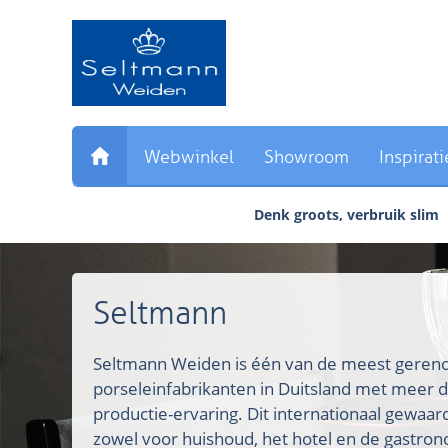
Sla
links
over
Direct
naar
de
inhoud
Webwinkel
Showroom
Inspirati
Direct
naar
Denk groots, verbruik slim
het
hoofdmenu
Seltmann
Seltmann Weiden is één van de meest ger
porseleinfabrikanten in Duitsland met meer d
productie-ervaring. Dit internationaal gewaa
zowel voor huishoud, het hotel en de gastron