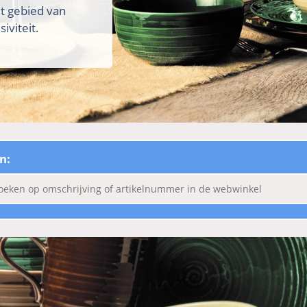
et gebied van
iviteit.
n: