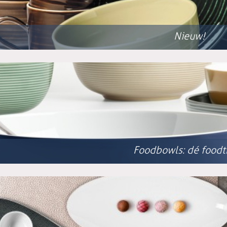
Nieuw!
Foodbowls: dé foodt