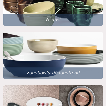
Nieuw!
Foodbowls: dé foodtrend