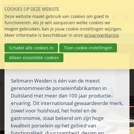
Sla
COOKIES OP DEZE WEBSITE
links
Search
info@seltmann-nederla
085 76 07 000
Deze website maakt gebruik van cookies om goed te
Inlogg
over
Stel uw vraag
functioneren. Als je wilt aanpassen welke cookies we
Direct
mogen gebruiken, kan je jouw cookie-instellingen wijzigen.
naar
Meer informatie is beschikbaar in onze
privacyverklaring
.
Menu
de
inhoud
Schakel alle cookies in
Toon cookie-instellingen
Direct
Alleen essentiële cookies
naar
Seltmann
het
hoofdmenu
Seltmann Weiden is één van de meest
gerenommeerde porseleinfabrikanten in
Duitsland met meer dan 100 jaar productie-
ervaring. Dit internationaal gewaardeerde merk,
zowel voor huishoud, het hotel en de
gastronomie, staat bekend om zijn hoge
kwaliteit porselein op het gebied van
functionaliteit, duurzaamheid, design en