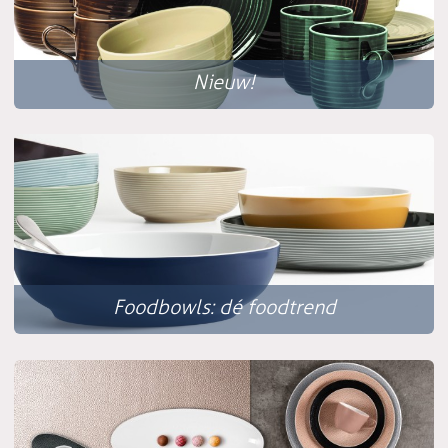
Nieuw!
Foodbowls: dé foodtrend