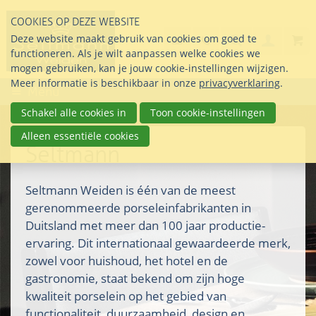
Sla
COOKIES OP DEZE WEBSITE
links
Search
info@seltmann-nederla
085 76 07 000
Deze website maakt gebruik van cookies om goed te
Inlogg
over
Stel uw vraag
functioneren. Als je wilt aanpassen welke cookies we
Direct
mogen gebruiken, kan je jouw cookie-instellingen wijzigen.
naar
Meer informatie is beschikbaar in onze
privacyverklaring
.
Menu
de
inhoud
Schakel alle cookies in
Toon cookie-instellingen
Direct
Alleen essentiële cookies
naar
Seltmann
het
hoofdmenu
Seltmann Weiden is één van de meest
gerenommeerde porseleinfabrikanten in
Duitsland met meer dan 100 jaar productie-
ervaring. Dit internationaal gewaardeerde merk,
zowel voor huishoud, het hotel en de
gastronomie, staat bekend om zijn hoge
kwaliteit porselein op het gebied van
functionaliteit, duurzaamheid, design en