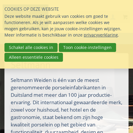
Sla
COOKIES OP DEZE WEBSITE
links
Search
info@seltmann-nederla
085 76 07 000
Deze website maakt gebruik van cookies om goed te
Inlogg
over
Stel uw vraag
functioneren. Als je wilt aanpassen welke cookies we
Direct
mogen gebruiken, kan je jouw cookie-instellingen wijzigen.
naar
Meer informatie is beschikbaar in onze
privacyverklaring
.
Menu
de
inhoud
Schakel alle cookies in
Toon cookie-instellingen
Direct
Alleen essentiële cookies
naar
Seltmann
het
hoofdmenu
Seltmann Weiden is één van de meest
gerenommeerde porseleinfabrikanten in
Duitsland met meer dan 100 jaar productie-
ervaring. Dit internationaal gewaardeerde merk,
zowel voor huishoud, het hotel en de
gastronomie, staat bekend om zijn hoge
kwaliteit porselein op het gebied van
functionaliteit, duurzaamheid, design en