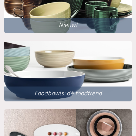
Nieuw!
Foodbowls: dé foodtrend