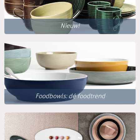
Nieuw!
Foodbowls: dé foodtrend