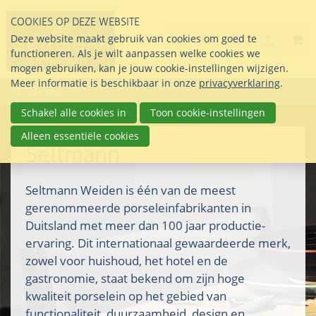
Sla
COOKIES OP DEZE WEBSITE
links
Search
info@seltmann-nederla
085 76 07 000
Deze website maakt gebruik van cookies om goed te
Inlogg
over
Stel uw vraag
functioneren. Als je wilt aanpassen welke cookies we
Direct
mogen gebruiken, kan je jouw cookie-instellingen wijzigen.
naar
Meer informatie is beschikbaar in onze
privacyverklaring
.
Menu
de
inhoud
Schakel alle cookies in
Toon cookie-instellingen
Direct
Alleen essentiële cookies
naar
Seltmann
het
hoofdmenu
Seltmann Weiden is één van de meest
gerenommeerde porseleinfabrikanten in
Duitsland met meer dan 100 jaar productie-
ervaring. Dit internationaal gewaardeerde merk,
zowel voor huishoud, het hotel en de
gastronomie, staat bekend om zijn hoge
kwaliteit porselein op het gebied van
functionaliteit, duurzaamheid, design en