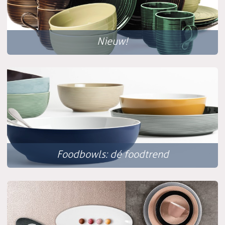
Nieuw!
Foodbowls: dé foodtrend