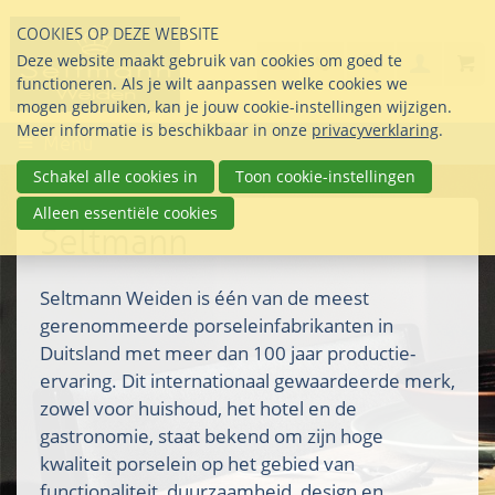
Sla
COOKIES OP DEZE WEBSITE
links
Search
info@seltmann-nederla
085 76 07 000
Deze website maakt gebruik van cookies om goed te
Inlogg
over
Stel uw vraag
functioneren. Als je wilt aanpassen welke cookies we
Direct
mogen gebruiken, kan je jouw cookie-instellingen wijzigen.
naar
Meer informatie is beschikbaar in onze
privacyverklaring
.
Menu
de
inhoud
Schakel alle cookies in
Toon cookie-instellingen
Direct
Alleen essentiële cookies
naar
Seltmann
het
hoofdmenu
Seltmann Weiden is één van de meest
gerenommeerde porseleinfabrikanten in
Duitsland met meer dan 100 jaar productie-
ervaring. Dit internationaal gewaardeerde merk,
zowel voor huishoud, het hotel en de
gastronomie, staat bekend om zijn hoge
kwaliteit porselein op het gebied van
functionaliteit, duurzaamheid, design en