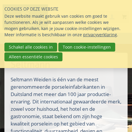
Sla
COOKIES OP DEZE WEBSITE
links
Search
info@seltmann-nederla
085 76 07 000
Deze website maakt gebruik van cookies om goed te
Inlogg
over
Stel uw vraag
functioneren. Als je wilt aanpassen welke cookies we
Direct
mogen gebruiken, kan je jouw cookie-instellingen wijzigen.
naar
Meer informatie is beschikbaar in onze
privacyverklaring
.
Menu
de
inhoud
Schakel alle cookies in
Toon cookie-instellingen
Direct
Alleen essentiële cookies
naar
Seltmann
het
hoofdmenu
Seltmann Weiden is één van de meest
gerenommeerde porseleinfabrikanten in
Duitsland met meer dan 100 jaar productie-
ervaring. Dit internationaal gewaardeerde merk,
zowel voor huishoud, het hotel en de
gastronomie, staat bekend om zijn hoge
kwaliteit porselein op het gebied van
functionaliteit, duurzaamheid, design en