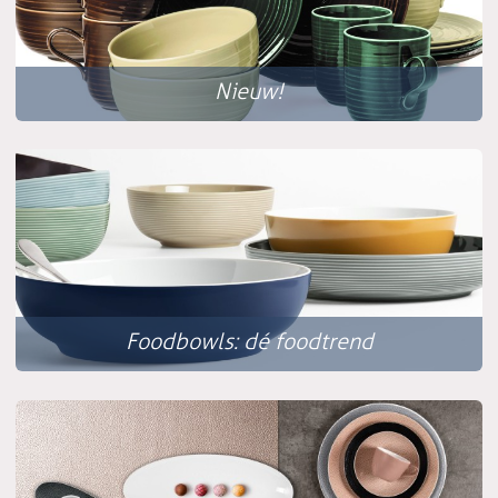
Nieuw!
Foodbowls: dé foodtrend