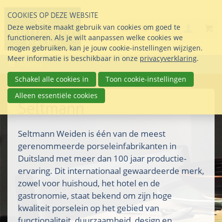
Sla
COOKIES OP DEZE WEBSITE
links
Search
info@seltmann-nederla
085 76 07 000
Deze website maakt gebruik van cookies om goed te
Inlogg
over
Stel uw vraag
functioneren. Als je wilt aanpassen welke cookies we
Direct
mogen gebruiken, kan je jouw cookie-instellingen wijzigen.
naar
Meer informatie is beschikbaar in onze
privacyverklaring
.
Menu
de
inhoud
Schakel alle cookies in
Toon cookie-instellingen
Direct
Alleen essentiële cookies
naar
Seltmann
het
hoofdmenu
Seltmann Weiden is één van de meest
gerenommeerde porseleinfabrikanten in
Duitsland met meer dan 100 jaar productie-
ervaring. Dit internationaal gewaardeerde merk,
zowel voor huishoud, het hotel en de
gastronomie, staat bekend om zijn hoge
kwaliteit porselein op het gebied van
functionaliteit, duurzaamheid, design en