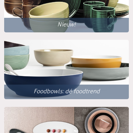
Nieuw!
Foodbowls: dé foodtrend