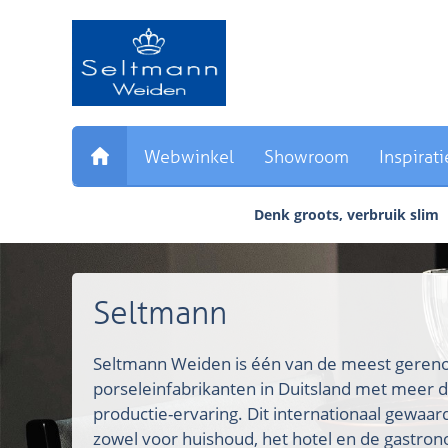
Sla
links
over
Direct
naar
de
inhoud
Webwinkel
Showroom
Inspirati
Direct
naar
Denk groots, verbruik slim
het
hoofdmenu
Seltmann
Seltmann Weiden is één van de meest ger
porseleinfabrikanten in Duitsland met meer d
productie-ervaring. Dit internationaal gewaa
zowel voor huishoud, het hotel en de gastron