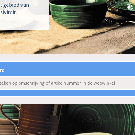
et gebied van
iviteit.
n: