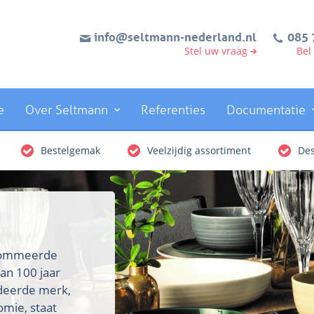
info@seltmann-nederland.nl
085 
Stel uw vraag
Bel
e
Over Seltmann
Referenties
Documentatie
Bestelgemak
Veelzijdig assortiment
Des
enommeerde
an 100 jaar
rdeerde merk,
omie, staat