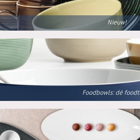
Nieuw!
Foodbowls: dé foodt