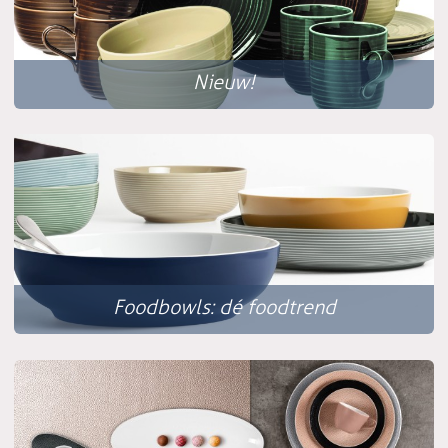
Nieuw!
Foodbowls: dé foodtrend