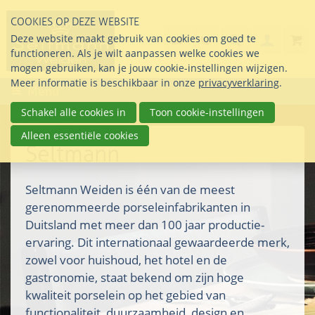
Sla
COOKIES OP DEZE WEBSITE
links
Search
info@seltmann-nederla
085 76 07 000
Deze website maakt gebruik van cookies om goed te
Inlogg
over
Stel uw vraag
functioneren. Als je wilt aanpassen welke cookies we
Direct
mogen gebruiken, kan je jouw cookie-instellingen wijzigen.
naar
Meer informatie is beschikbaar in onze
privacyverklaring
.
Menu
de
inhoud
Schakel alle cookies in
Toon cookie-instellingen
Direct
Alleen essentiële cookies
naar
Seltmann
het
hoofdmenu
Seltmann Weiden is één van de meest
gerenommeerde porseleinfabrikanten in
Duitsland met meer dan 100 jaar productie-
ervaring. Dit internationaal gewaardeerde merk,
zowel voor huishoud, het hotel en de
gastronomie, staat bekend om zijn hoge
kwaliteit porselein op het gebied van
functionaliteit, duurzaamheid, design en