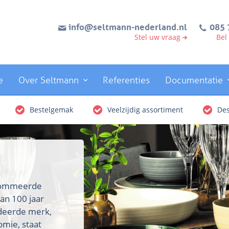
info@seltmann-nederland.nl
085 
Stel uw vraag
Bel
e
Over Seltmann
Referenties
Documentatie
Bestelgemak
Veelzijdig assortiment
Des
enommeerde
an 100 jaar
rdeerde merk,
omie, staat