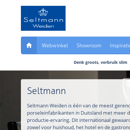
Sla
links
over
Direct
naar
de
inhoud
Webwinkel
Showroom
Inspirati
Direct
naar
Denk groots, verbruik slim
het
hoofdmenu
Seltmann
Seltmann Weiden is één van de meest ger
porseleinfabrikanten in Duitsland met meer d
productie-ervaring. Dit internationaal gewaa
zowel voor huishoud, het hotel en de gastron