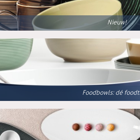
Nieuw!
Foodbowls: dé foodt