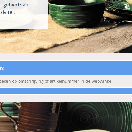
et gebied van
iviteit.
n: