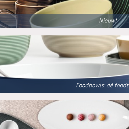
Nieuw!
Foodbowls: dé foodt