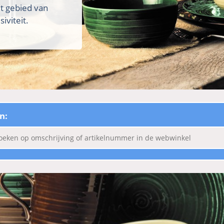
et gebied van
iviteit.
n: