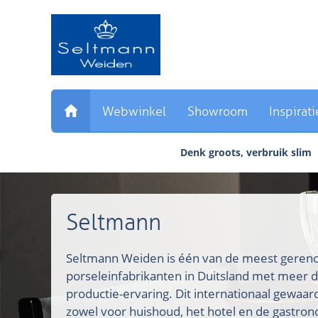
Sla
links
over
Direct
naar
de
inhoud
Webwinkel
Showroom
Inspirati
Direct
naar
Denk groots, verbruik slim
het
hoofdmenu
Seltmann
Seltmann Weiden is één van de meest ger
porseleinfabrikanten in Duitsland met meer d
productie-ervaring. Dit internationaal gewaa
zowel voor huishoud, het hotel en de gastron