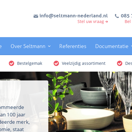
info@seltmann-nederland.nl
085 
Stel uw vraag
Bel
e
Over Seltmann
Referenties
Documentatie
Bestelgemak
Veelzijdig assortiment
Des
enommeerde
an 100 jaar
rdeerde merk,
omie, staat