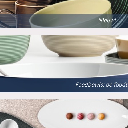
Nieuw!
Foodbowls: dé foodt