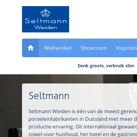
Sla
links
over
Direct
naar
de
inhoud
Webwinkel
Showroom
Inspirati
Direct
naar
Denk groots, verbruik slim
het
hoofdmenu
Seltmann
Seltmann Weiden is één van de meest ger
porseleinfabrikanten in Duitsland met meer d
productie-ervaring. Dit internationaal gewaa
zowel voor huishoud, het hotel en de gastron