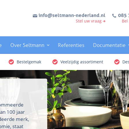
info@seltmann-nederland.nl
085 
Stel uw vraag
Bel
e
Over Seltmann
Referenties
Documentatie
Bestelgemak
Veelzijdig assortiment
Des
enommeerde
an 100 jaar
rdeerde merk,
omie, staat