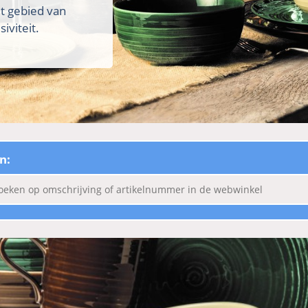
et gebied van
iviteit.
n: