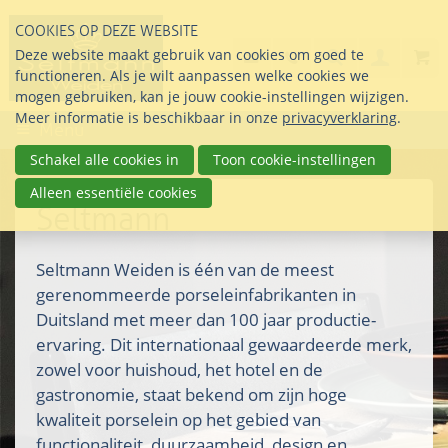
Sla
COOKIES OP DEZE WEBSITE
links
Search
info@seltmann-nederla
085 76 07 000
Deze website maakt gebruik van cookies om goed te
Inlogg
over
Stel uw vraag
functioneren. Als je wilt aanpassen welke cookies we
Direct
mogen gebruiken, kan je jouw cookie-instellingen wijzigen.
naar
Meer informatie is beschikbaar in onze
privacyverklaring
.
Menu
de
inhoud
Schakel alle cookies in
Toon cookie-instellingen
Direct
Alleen essentiële cookies
naar
Seltmann
het
hoofdmenu
Seltmann Weiden is één van de meest
gerenommeerde porseleinfabrikanten in
Duitsland met meer dan 100 jaar productie-
ervaring. Dit internationaal gewaardeerde merk,
zowel voor huishoud, het hotel en de
gastronomie, staat bekend om zijn hoge
kwaliteit porselein op het gebied van
functionaliteit, duurzaamheid, design en