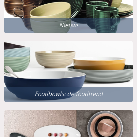
Nieuw!
Foodbowls: dé foodtrend