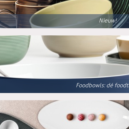
Nieuw!
Foodbowls: dé foodt