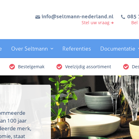
info@seltmann-nederland.nl
085 
Stel uw vraag
Bel
e
Over Seltmann
Referenties
Documentatie
Bestelgemak
Veelzijdig assortiment
Des
enommeerde
an 100 jaar
rdeerde merk,
omie, staat