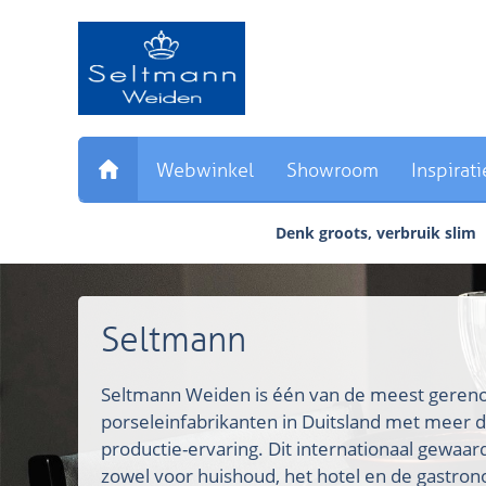
Sla
links
over
Direct
naar
de
inhoud
Webwinkel
Showroom
Inspirati
Direct
naar
Denk groots, verbruik slim
het
hoofdmenu
Seltmann
Seltmann Weiden is één van de meest ger
porseleinfabrikanten in Duitsland met meer d
productie-ervaring. Dit internationaal gewaa
zowel voor huishoud, het hotel en de gastron