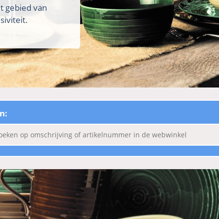
et gebied van
iviteit.
n: