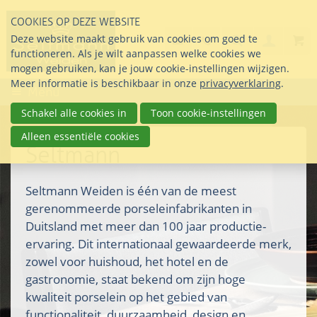
Sla
COOKIES OP DEZE WEBSITE
links
Search
info@seltmann-nederla
085 76 07 000
Deze website maakt gebruik van cookies om goed te
Inlogg
over
Stel uw vraag
functioneren. Als je wilt aanpassen welke cookies we
Direct
mogen gebruiken, kan je jouw cookie-instellingen wijzigen.
naar
Meer informatie is beschikbaar in onze
privacyverklaring
.
Menu
de
inhoud
Schakel alle cookies in
Toon cookie-instellingen
Direct
Alleen essentiële cookies
naar
Seltmann
het
hoofdmenu
Seltmann Weiden is één van de meest
gerenommeerde porseleinfabrikanten in
Duitsland met meer dan 100 jaar productie-
ervaring. Dit internationaal gewaardeerde merk,
zowel voor huishoud, het hotel en de
gastronomie, staat bekend om zijn hoge
kwaliteit porselein op het gebied van
functionaliteit, duurzaamheid, design en