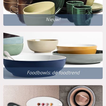
Nieuw!
Foodbowls: dé foodtrend