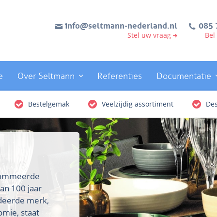
info@seltmann-nederland.nl
085 
Stel uw vraag
Bel
e
Over Seltmann
Referenties
Documentatie
Bestelgemak
Veelzijdig assortiment
Des
enommeerde
an 100 jaar
rdeerde merk,
omie, staat