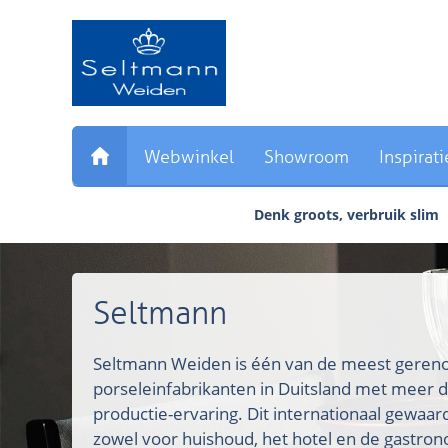
Sla
links
over
Direct
naar
de
inhoud
Webwinkel
Showroom
Inspirati
Direct
naar
Denk groots, verbruik slim
het
hoofdmenu
Seltmann
Seltmann Weiden is één van de meest ger
porseleinfabrikanten in Duitsland met meer d
productie-ervaring. Dit internationaal gewaa
zowel voor huishoud, het hotel en de gastron