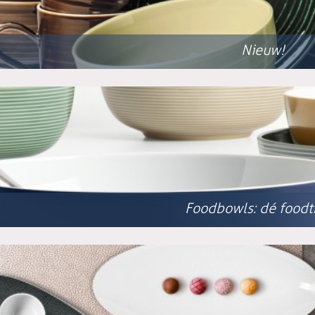
Nieuw!
Foodbowls: dé foodt