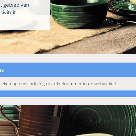
et gebied van
iviteit.
n: