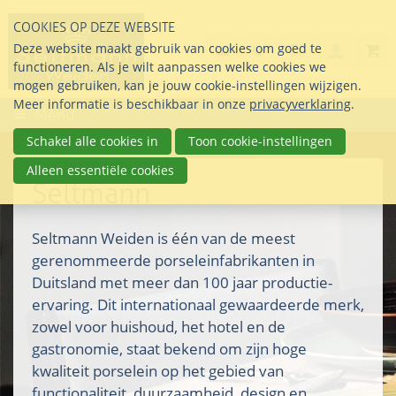
Sla
COOKIES OP DEZE WEBSITE
links
Search
info@seltmann-nederla
085 76 07 000
Deze website maakt gebruik van cookies om goed te
Inlogg
over
Stel uw vraag
functioneren. Als je wilt aanpassen welke cookies we
Direct
mogen gebruiken, kan je jouw cookie-instellingen wijzigen.
naar
Meer informatie is beschikbaar in onze
privacyverklaring
.
Menu
de
inhoud
Schakel alle cookies in
Toon cookie-instellingen
Direct
Alleen essentiële cookies
naar
Seltmann
het
hoofdmenu
Seltmann Weiden is één van de meest
gerenommeerde porseleinfabrikanten in
Duitsland met meer dan 100 jaar productie-
ervaring. Dit internationaal gewaardeerde merk,
zowel voor huishoud, het hotel en de
gastronomie, staat bekend om zijn hoge
kwaliteit porselein op het gebied van
functionaliteit, duurzaamheid, design en