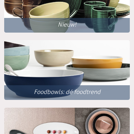
Nieuw!
Foodbowls: dé foodtrend