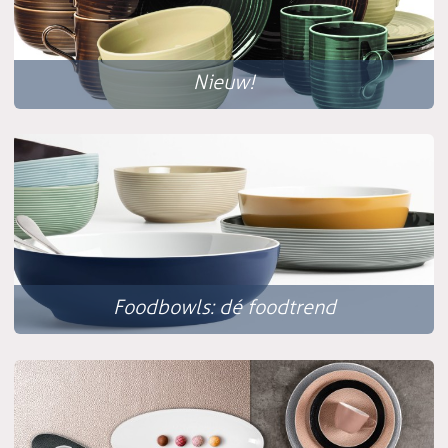
Nieuw!
Foodbowls: dé foodtrend