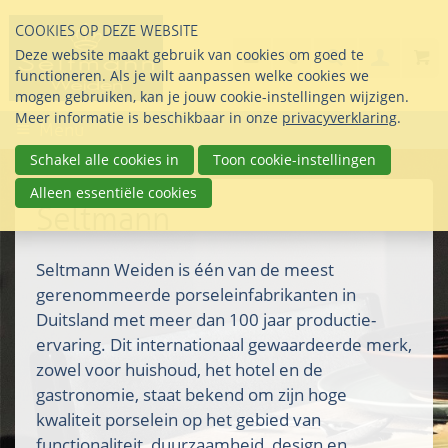
Sla
COOKIES OP DEZE WEBSITE
links
Search
info@seltmann-nederla
085 76 07 000
Deze website maakt gebruik van cookies om goed te
Inlogg
over
Stel uw vraag
functioneren. Als je wilt aanpassen welke cookies we
Direct
mogen gebruiken, kan je jouw cookie-instellingen wijzigen.
naar
Meer informatie is beschikbaar in onze
privacyverklaring
.
Menu
de
inhoud
Schakel alle cookies in
Toon cookie-instellingen
Direct
Alleen essentiële cookies
naar
Seltmann
het
hoofdmenu
Seltmann Weiden is één van de meest
gerenommeerde porseleinfabrikanten in
Duitsland met meer dan 100 jaar productie-
ervaring. Dit internationaal gewaardeerde merk,
zowel voor huishoud, het hotel en de
gastronomie, staat bekend om zijn hoge
kwaliteit porselein op het gebied van
functionaliteit, duurzaamheid, design en