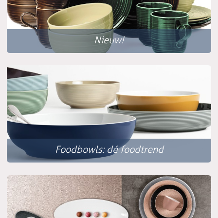
Nieuw!
Foodbowls: dé foodtrend