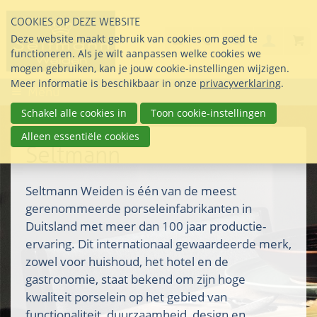
Sla
COOKIES OP DEZE WEBSITE
links
Search
info@seltmann-nederla
085 76 07 000
Deze website maakt gebruik van cookies om goed te
Inlogg
over
Stel uw vraag
functioneren. Als je wilt aanpassen welke cookies we
Direct
mogen gebruiken, kan je jouw cookie-instellingen wijzigen.
naar
Meer informatie is beschikbaar in onze
privacyverklaring
.
Menu
de
inhoud
Schakel alle cookies in
Toon cookie-instellingen
Direct
Alleen essentiële cookies
naar
Seltmann
het
hoofdmenu
Seltmann Weiden is één van de meest
gerenommeerde porseleinfabrikanten in
Duitsland met meer dan 100 jaar productie-
ervaring. Dit internationaal gewaardeerde merk,
zowel voor huishoud, het hotel en de
gastronomie, staat bekend om zijn hoge
kwaliteit porselein op het gebied van
functionaliteit, duurzaamheid, design en