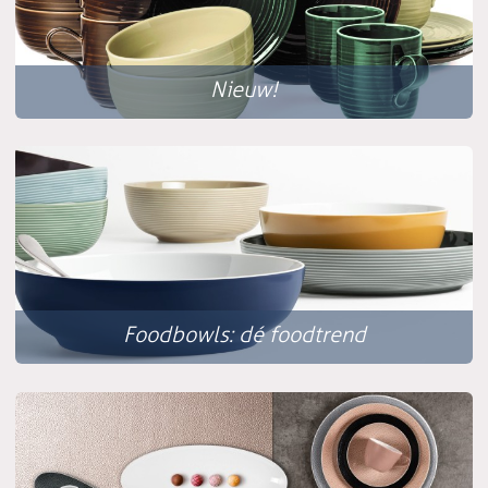
Nieuw!
Foodbowls: dé foodtrend