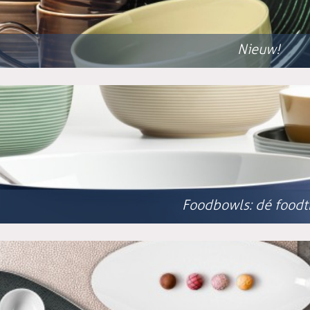
Nieuw!
Foodbowls: dé foodt