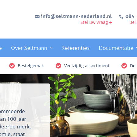
info@seltmann-nederland.nl
085 
Stel uw vraag
Bel
e
Over Seltmann
Referenties
Documentatie
Bestelgemak
Veelzijdig assortiment
Des
enommeerde
an 100 jaar
rdeerde merk,
omie, staat