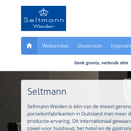
Sla
links
over
Direct
naar
de
inhoud
Webwinkel
Showroom
Inspirati
Direct
naar
Denk groots, verbruik slim
het
hoofdmenu
Seltmann
Seltmann Weiden is één van de meest ger
porseleinfabrikanten in Duitsland met meer d
productie-ervaring. Dit internationaal gewaa
zowel voor huishoud, het hotel en de gastron