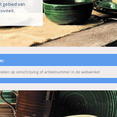
et gebied van
iviteit.
n: