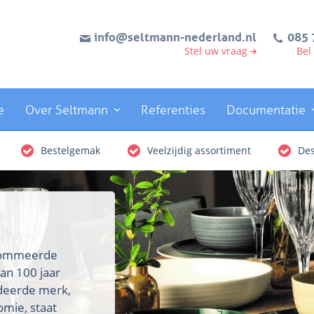
info@seltmann-nederland.nl
085 
Stel uw vraag
Bel
e
Over Seltmann
Referenties
Documentatie
Bestelgemak
Veelzijdig assortiment
Des
enommeerde
an 100 jaar
rdeerde merk,
omie, staat