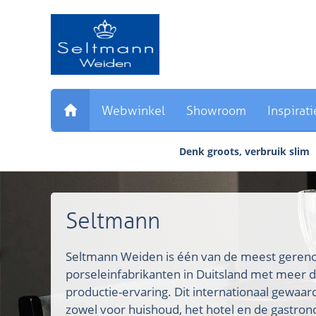
Sla
links
over
Direct
naar
de
inhoud
Webwinkel
Showroom
Inspirati
Direct
naar
Denk groots, verbruik slim
het
hoofdmenu
Seltmann
Seltmann Weiden is één van de meest ger
porseleinfabrikanten in Duitsland met meer d
productie-ervaring. Dit internationaal gewaa
zowel voor huishoud, het hotel en de gastron