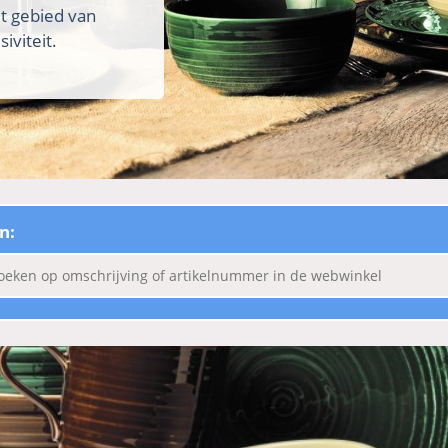
et gebied van
iviteit.
n: