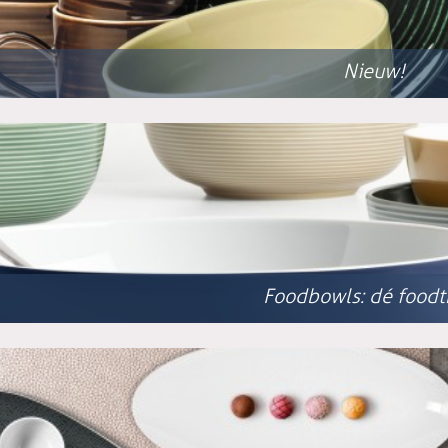
Nieuw!
Foodbowls: dé foodt